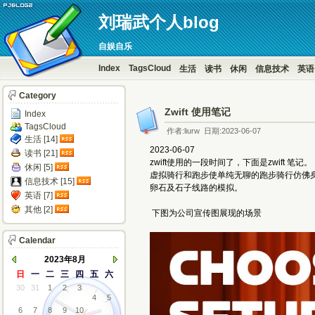
刘瑞武个人blog
自娱自乐
Index
TagsCloud
生活
读书
休闲
信息技术
英语
Category
Zwift 使用笔记
Index
TagsCloud
作者:liurw 日期:2023-06-07
生活 [14]
2023-06-07
读书 [21]
zwift使用的一段时间了，下面是zwift 笔记。
休闲 [5]
虚拟骑行和跑步使单纯无聊的跑步骑行仿佛
信息技术 [15]
卵石及石子线路的模拟。
英语 [7]
其他 [2]
下图为公司宣传图展现的场景
Calendar
2023年8月
日
一
二
三
四
五
六
30
31
1
2
3
4
5
6
7
8
9
10