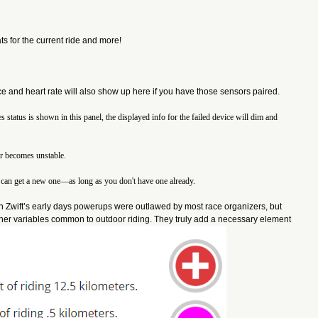
ts for the current ride and more!
e and heart rate will also show up here if you have those sensors paired.
atus is shown in this panel, the displayed info for the failed device will dim and 
or becomes unstable.
can get a new one—as long as you don't have one already.
t’s early days powerups were outlawed by most race organizers, but 
other variables common to outdoor riding. They truly add a necessary element