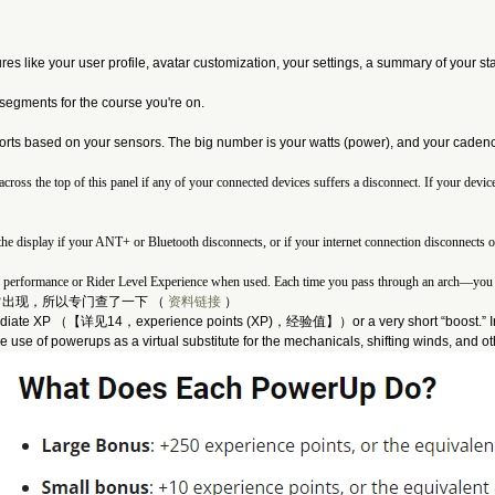
es like your user profile, avatar customization, your settings, a summary of your sta
segments for the course you're on.
fforts based on your sensors. The big number is your watts (power), and your cadenc
the top of this panel if any of your connected devices suffers a disconnect. If your devices st
f the display if your ANT+ or Bluetooth disconnects, or if your internet connection disconnects 
 performance or Rider Level Experience when used. Each time you pass through an arch—you 
现，所以专门查了一下 （ 
资料链接
）
iate XP （【详见14，experience points (XP)，经验值】）or a very short “boost.” In Zwif
 use of powerups as a virtual substitute for the mechanicals, shifting winds, and 