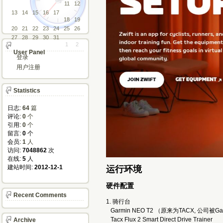
11
12
13
14
15
16
17
18
19
20
21
22
23
24
25
26
27
28
29
30
31
1
2
User Panel
登录
用户注册
Statistics
日志:
64
篇
评论: 
0
个
引用: 
0
个
留言: 
0
个
会员: 
1
人
访问: 
7048862
次
在线: 
5
人
建站时间: 
2012-12-1
运行环境
硬件配置
Recent Comments
1. 骑行台
Garmin NEO T2 （原来为TACX, 公司被G
Tacx Flux 2 Smart Direct Drive Trainer
Archive