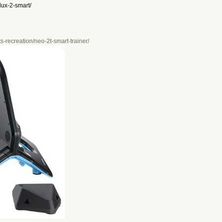
flux-2-smart/
s-recreation/neo-2t-smart-trainer/