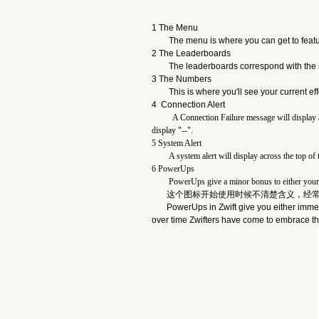
1 The Menu
The menu is where you can get to featur
2 The Leaderboards
The leaderboards correspond with the 
3 The Numbers
This is where you'll see your current e
4 Connection Alert
A Connection Failure message will display across 
display "--".
5 System Alert
A system alert will display across the top o
6 PowerUps
PowerUps give a minor bonus to either your
这个图标开始使用时候不清楚含义，经常出
PowerUps in Zwift give you either immed
over time Zwifters have come to embrace the